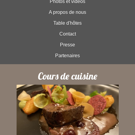
Photos et vidéos
A propos de nous
Table d'hôtes
Contact
Presse
Partenaires
Cours de cuisine