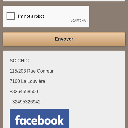
Envoyer
SO CHIC
115/203 Rue Conreur
7100 La Louvière
+3264
558500
+32495326942