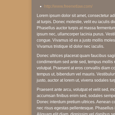
http://www.freenetlaw.com/
Lorem ipsum dolor sit amet, consectetur adipi
at turpis. Donec molestie, velit eu iaculis 
Phasellus auctor turpis at massa fermentum,
ipsum nec, ullamcorper lacinia purus. Vesti
congue. Vivamus id ex a justo mollis moles
Vivamus tristique id dolor nec iaculis.
Donec ultrices placerat quam faucibus sagitti
condimentum sed ante sed, tempus mollis nis
volutpat. Praesent at eros convallis diam c
tempus ut, bibendum vel mauris. Vestibulum le
justo, auctor at lorem ut, viverra sodales tu
Praesent ante arcu, volutpat et velit sed, mo
accumsan finibus enim sed, sodales semper
Donec interdum pretium ultrices. Aenean c
nec risus egestas pellentesque. Phasellus id
Aliquam elit diam, dignissim vel dapibus s