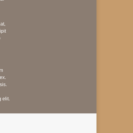
at,
pit
e
um
ex.
sis.
elit.