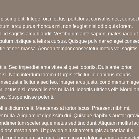
scing elit. Integer orci lectus, porttitor at convallis nec, consec
dictum, arcu purus rhoncus mi, non feugiat nisi odio quis lorem.
 id sagittis arcu blandit. Vestibulum ante sapien, malesuada ut
bulum tristique a felis a cursus. Quisque pulvinar ex eget conse
tie at nec massa. Aenean tempor consectetur metus vel sagittis.
s. Sed imperdiet ante vitae aliquet lobortis. Duis ante tortor,
i. Nam interdum lorem ut turpis efficitur, id dapibus mauris
onsequat efficitur a sed leo. Integer arcu justo, condimentum ege
ctus nisl, convallis nec nulla id, lobortis ultrices elit. Morbi a
rpis. Suspendisse potenti.
llis dictum velit. Maecenas at tortor lacus. Praesent nibh mi,
 nulla. Aliquam ut dignissim dui. Quisque dapibus auctor gravi
ondimentum scelerisque metus sed tincidunt. Aliquam mollis la
 accumsan ante. Ut gravida elit sit amet turpis auctor iaculis.
ed, condimentum sed orci. Lorem ipsum dolor sit amet, consecte