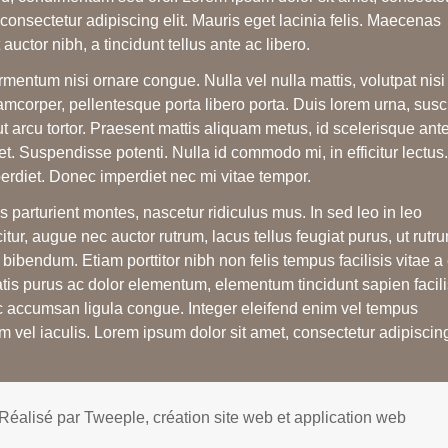
 consectetur adipiscing elit. Mauris eget lacinia felis. Maecenas
t auctor nibh, a tincidunt tellus ante ac libero.
mentum nisi ornare congue. Nulla vel nulla mattis, volutpat nisi 
amcorper, pellentesque porta libero porta. Duis lorem urna, susci
t arcu tortor. Praesent mattis aliquam metus, id scelerisque ant
quet. Suspendisse potenti. Nulla id commodo mi, in efficitur lectus.
mperdiet. Donec imperdiet nec mi vitae tempor.
parturient montes, nascetur ridiculus mus. In sed leo in leo
citur, augue nec auctor rutrum, lacus tellus feugiat purus, ut rutr
ibendum. Etiam porttitor nibh non felis tempus facilisis vitae a 
is purus ac dolor elementum, elementum tincidunt sapien facili
c accumsan ligula congue. Integer eleifend enim vel tempus
 vel iaculis. Lorem ipsum dolor sit amet, consectetur adipiscing 
 Réalisé par
Tweeple, création site web et application web