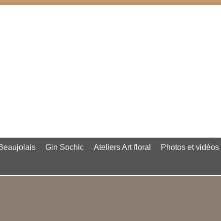
eaujolais
Gin Sochic
Ateliers Art floral
Photos et vidéos