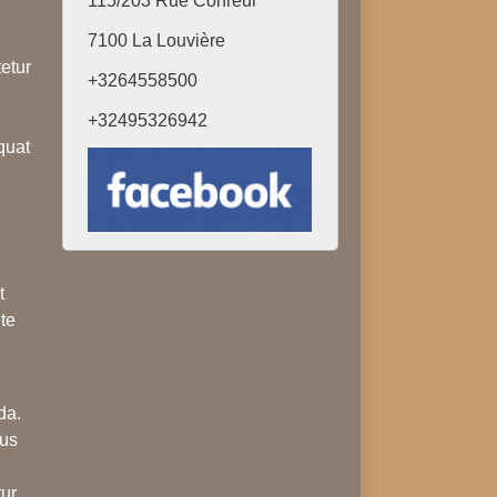
115/203 Rue Conreur
7100 La Louvière
tetur
+3264
558500
+32495326942
quat
t
nte
da.
cus
tur