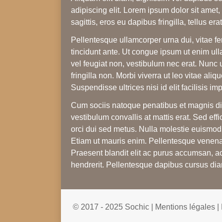
adipiscing elit. Lorem ipsum dolor sit amet,
sagittis, eros eu dapibus fringilla, tellus era
Pellentesque ullamcorper urna dui, vitae fer
tincidunt ante. Ut congue ipsum ut enim ull
vel feugiat non, vestibulum nec erat. Nunc u
fringilla non. Morbi viverra ut leo vitae ali
Suspendisse ultrices nisi id elit facilisis i
Cum sociis natoque penatibus et magnis dis 
vestibulum convallis at mattis erat. Sed effi
orci dui sed metus. Nulla molestie euismod b
Etiam ut mauris enim. Pellentesque venenat
Praesent blandit elit ac purus accumsan, a
hendrerit. Pellentesque dapibus cursus diam
© 2017 - 2025 Sochic |
Mentions légales
|